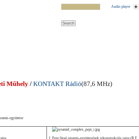
Audio player
 Műhelye: I. Pepi fáraó piramis-együttese, Szakkara
ti Műhely
/
KONTAKT Rádió
(87,6 MHz)
piramis-együttese
rajza
I. Pepi fáraó piramis-együttesének rekonstrukciós rajza (R.F