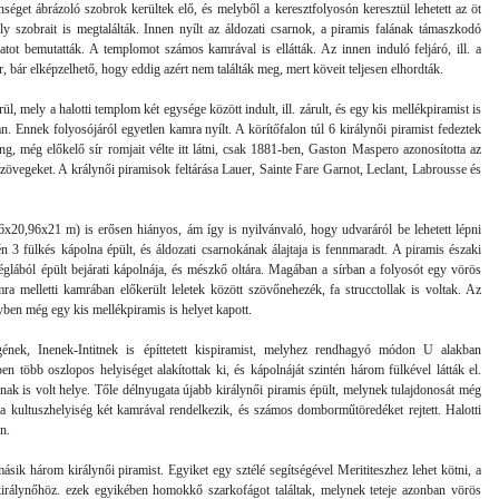
lenséget ábrázoló szobrok kerültek elő, és melyből a keresztfolyosón keresztül lehetett az öt
ály szobrait is megtalálták. Innen nyílt az áldozati csarnok, a piramis falának támaszkodó
ozatot bemutatták. A templomot számos kamrával is ellátták. Az innen induló feljáró, ill. a
bár elképzelhető, hogy eddig azért nem találták meg, mert köveit teljesen elhordták.
rül, mely a halotti templom két egysége között indult, ill. zárult, és egy kis mellékpiramist is
n. Ennek folyosójáról egyetlen kamra nyílt. A körítőfalon túl 6 királynői piramist fedeztek
ing, még előkelő sír romjait vélte itt látni, csak 1881-ben, Gaston Maspero azonosította az
szövegeket. A králynői piramisok feltárása
Lauer, Sainte Fare Garnot, Leclant, Labrousse és
x20,96x21 m) is erősen hiányos, ám így is nyilvánvaló, hogy udvaráról be lehetett lépni
n 3 fülkés kápolna épült, és áldozati csarnokának álajtaja is fennmaradt. A piramis északi
glából épült bejárati kápolnája, és mészkő oltára. Magában a sírban a folyosót egy vörös
mra melletti kamrában előkerült leletek között szövőnehezék, fa strucctollak is voltak. Az
lyben még egy kis mellékpiramis is helyet kapott.
gének, Inenek-Intitnek is építtetett kispiramist, melyhez rendhagyó módon U alakban
en több oszlopos helyiséget alakítottak ki, és kápolnáját szintén három fülkével látták el.
ának is volt helye. Tőle délnyugata újabb királynői piramis épült, melynek tulajdonosát még
a kultuszhelyiség két kamrával rendelkezik, és számos domborműtöredéket rejtett. Halotti
n.
sik három királynői piramist. Egyiket egy sztélé segítségével Merititeszhez lehet kötni, a
irálynőhöz. ezek egyikében homokkő szarkofágot találtak, melynek teteje azonban vörös