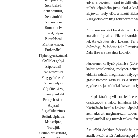
Sem jobbról,

udvarra vezetett, , ahol térdelő el
Sem balról,

fülkés kápolnába jutni, ahol a kir
Sem hátulról,

álajtóval, mely előtt a halotti áld
Sem árúból

Völgytemplom még felfedezésre vár, 
Semmi nem

Rombol oly

A piramiskörzetet körítőfal vette kö
Erővel, olyan

magában foglalt a délkeleti sarokba
Pusztítással

fel. Az együttes első közlője, Perr
Mint az ember,

építményt, és fedezte fel a Piramis
Ember által

Zahi Hawass nevéhez köthető.
Táplált gyalázatával,

Gyűlölet golyó

Nubwenet királynő piramisa (20,96
Záporával!

halotti templomába, melyben szinté
Ne semmisíts

oldalán szintén megmaradt vályogté
Meg gyűlöletből

gránit kőtömb zárta el, és a sírka
Ne maradjon

együttest saját körítőfal övezte, me
Mögötted árva,

Kinek gyűlölet

I. Pepi fáraó egyik mellékfelesé
Penge hasított

csatlakozott a halotti templom. Ebb
Apjára!

Körítőfalán belül a bejárati kápoln
A gyűlölet nincs

nem sikerült meghatározni. Ebben 
Belénk táplálva,

templomából alig maradt valami fen
Mi szüljük,

Neveljük

Az utóbbi években fedezték fel a má
Önnön pusztításra,

másik kettőt a két Anheszenpepi k