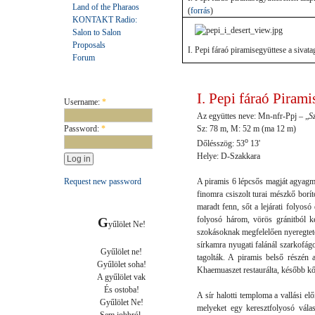
Land of the Pharaos
(
forrás
)
KONTAKT Radio:
Salon to Salon
Proposals
I. Pepi fáraó piramisegyüttese a sivatag
Forum
User login
I. Pepi fáraó Pirami
Username:
*
Az együttes neve:
Mn-nfr-Ppj
–
„
S
Sz: 78 m, M: 52 m (ma 12 m)
Password:
*
o
Dőlésszög:
53
13'
Helye: D-Szakkara
A piramis 6 lépcsős magját agyagmal
Request new password
finomra csiszolt turai mészkő borí
maradt fenn, sőt a lejárati folyos
folyosó három, vörös gránitból ké
G
yűlölet Ne!

szokásoknak megfelelően nyeregtetős,
sírkamra nyugati falánál szarkofágo
Gyűlölet ne!

tagolták. A piramis belső részén 
Gyűlölet soha!

Khaemuaszet restaurálta, később kő
A gyűlölet vak

És ostoba!

A sír halotti temploma a vallási el
Gyűlölet Ne!

melyeket egy keresztfolyosó válasz