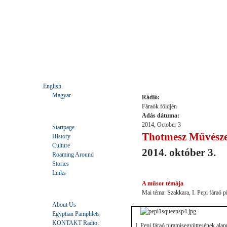
Languages
Thotmesz Művészeti
English
Magyar
Rádió:
Fáraók földjén
Tartalom
Adás dátuma:
2014, October 3
Startpage
Thotmesz Művésze
History
Culture
2014. október 3.
Roaming Around
Stories
Links
A műsor témája
Interaktív
Mai téma: Szakkara, I. Pepi fáraó 
About Us
Egyptian Pamphlets
KONTAKT Radio:
I. Pepi fáraó piramisegyüttesének alap