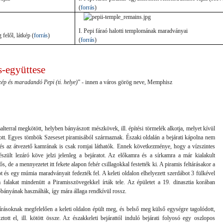
(
forrás
)
I. Pepi fáraó halotti templomának maradványai
 felől
, látkép (
forrás
)
(
forrás
)
s-együttese
zép és maradandó Pepi (ti. helye)
” - innen a város görög neve, Memphisz
terral megkötött, helyben bányászott mészkövek, ill. építési törmelék alkotja, melyet kívül
tott. Egyes tömbök Szeseset piramisából származnak. Északi oldalán a bejárati kápolna nem
ó és az átvezető kamrának is csak romjai láthatók. Ennek következménye, hogy a vízszintes
szült lezáró köve jelzi jelenleg a bejáratot. Az előkamra és a sírkamra a már kialakult
 de a mennyezetet itt fekete alapon fehér csillagokkal festették ki. A piramis feltárásakor a
t és egy múmia maradványait fedezték fel. A keleti oldalon elhelyezett szerdábot 3 fülkével
a falakat mindenütt a Piramisszövegekkel írták tele. Az épületet a 19. dinasztia korában
bányának használták, így mára állaga rendkívül rossz.
őírásoknak megfelelően a keleti oldalon épült meg, és belső meg külső egységre tagolódott,
tott el, ill. kötött össze. Az északkeleti bejárattól induló bejárati folyosó egy oszlopos