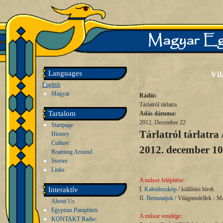
Languages
Vi
English
Magyar
Rádió:
Tárlatról tárlatra
Tartalom
Adás dátuma:
2012, December 22
Startpage
Tárlatról tárlatra 
History
Culture
2012. december 10
Roaming Around
Stories
Links
A műsor felépítése:
Interaktív
I.
Kaleidoszkóp
/ kiállítási hírek
II.
Bemutatjuk
/ Világmodellek - M
About Us
Egyptian Pamphlets
A műsor vendége:
KONTAKT Radio: