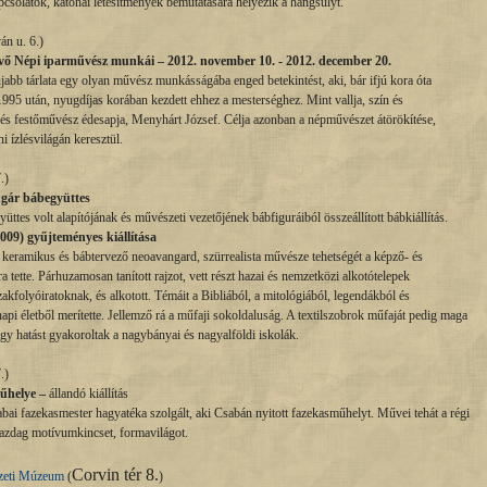
apcsolatok, katonai létesítmények bemutatására helyezik a hangsúlyt.
án u. 6.)
ő Népi iparművész munkái – 2012. november 10.
- 2012. december 20.
abb tárlata egy olyan művész munkásságába enged betekintést, aki, bár ifjú kora óta
 1995 után, nyugdíjas korában kezdett ehhez a mesterséghez. Mint vallja, szín és
s és festőművész édesapja, Menyhárt József. Célja azonban a népművészet átörökítése,
 ízlésvilágán keresztül.
7.)
gár bábegyüttes
tes volt alapítójának és művészeti vezetőjének bábfiguráiból összeállított bábkiállítás.
009) gyűjteményes kiállítása
, keramikus és bábtervező neoavangard, szürrealista művésze tehetségét a képző- és
tette. Párhuzamosan tanított rajzot, vett részt hazai és nemzetközi alkotótelepek
kfolyóiratoknak, és alkotott. Témáit a Bibliából, a mitológiából, legendákból és
i életből merítette. Jellemző rá a műfaji sokoldaluság. A textilszobrok műfaját pedig maga
agy hatást gyakoroltak a nagybányai és nagyalföldi iskolák.
7.)
űhelye –
állandó kiállítás
sabai fazekasmester hagyatéka szolgált, aki Csabán nyitott fazekasműhelyt. Művei tehát a régi
gazdag motívumkincset, formavilágot.
Corvin tér 8.
zeti Múzeum
(
)