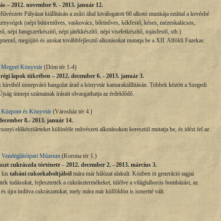
tás –
2012. november 9. - 2013. január 12.
szete Pályázat kiállításán a zsűri által kiválogatott 60 alkotó munkája ezúttal a kevésbé
ékenységek (népi bútorműves, vaskovács, bőrműves, kékfestő, késes, mézeskalácsos,
népi hangszerkészítő, népi játékkészítő, népi viseletkészítő, tojásfestő, stb.)
mentő, megújító és azokat továbbfejlesztő alkotásokat mutatja be a XII. Alföldi Fazekas
s Megyei Könyvtár
(Dóm tér 1-4)
régi lapok tükrében – 2012. december 6. - 2013. január 3.
k híreiból ünnepváró hangulat árad a könyvtár kamarakiállításán. Többek között a Szegedi
jság ünnepi számainak írásait olvasgathatja az érdeklődő.
s Központ és Könyvtár
(Városház tér 4.)
december 8.- 2013. január 14.
csonyi előkészületeket különféle művészeti alkotásokon keresztül mutatja be, és idézi fel az
 Vendéglátóipari Múzeum
(Korona tér 1.)
uszt cukrászda története
–
2012. december 2. - 2013. március 3.
t kis
tabáni cukorkaboltjából
mára már hálózat alakult. Közben öt generáció tagjai
ték tudásukat, fejlesztették a cukrásztermékeket, túlélve a világháborús bombázást, az
a és újra indítva cukrászatukat, mely mára már külföldön is ismertté vált.