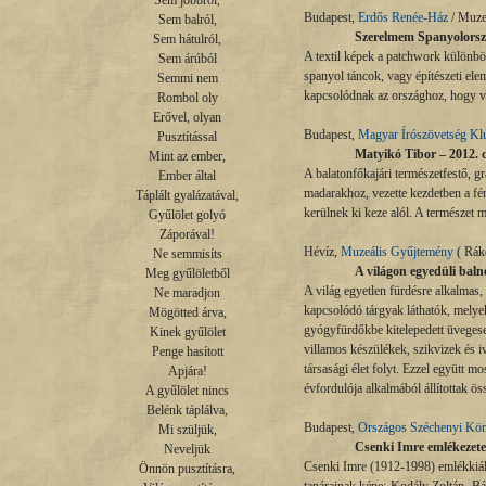
Sem jobbról,

Budapest,
Erdős Renée-Ház
/ Muzeá
Sem balról,

Szerelmem Spanyolország
Sem hátulról,

A textil képek a patchwork különböz
Sem árúból

spanyol táncok, vagy építészeti ele
Semmi nem

kapcsolódnak az országhoz, hogy v
Rombol oly

Erővel, olyan

Budapest,
Magyar Írószövetség Kl
Pusztítással

Matyikó Tibor – 2012. d
Mint az ember,

A balatonfőkajári természetfestő, g
Ember által

madarakhoz, vezette kezdetben a fén
Táplált gyalázatával,

kerülnek ki keze alól. A természet m
Gyűlölet golyó

Záporával!

Hévíz,
Muzeális Gyűjtemény
( Rák
Ne semmisíts

A világon egyedüli balneo
Meg gyűlöletből

A világ egyetlen fürdésre alkalmas, 
Ne maradjon

kapcsolódó tárgyak láthatók, melye
Mögötted árva,

gyógyfürdőkbe kitelepedett üvegesek
Kinek gyűlölet

villamos készülékek, szikvizek és 
Penge hasított

társasági élet folyt. Ezzel együtt mo
Apjára!

évfordulója alkalmából állítottak ös
A gyűlölet nincs

Belénk táplálva,

Budapest,
Országos Széchenyi Kön
Mi szüljük,

Csenki Imre emlékezete
Neveljük

Csenki Imre (1912-1998) emlékkiállí
Önnön pusztításra,
