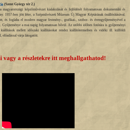
ia
(
Szent György tér 2.
)
 a magyarországi képzőművészet kialakulását és fejlődését folyamatosan dokumentáló és
y. 1957-ben jött létre, a Szépművészeti Múzeum Új Magyar Képtárának önállósításával.
ött, és foglalta el modern magyar festmény-, grafikai-, szobor- és éremgyűjteményével a
t. Gyűjteménye a mai napig folyamatosan bővül. Az utóbbi időben fotótára is gyűjteményi
llítások mellett időszaki kiállításokat rendez kiállítótermeiben és vidéki ill. külföldi
lőadással várja látogatóit.
 vagy a részletekre itt meghallgathatod!