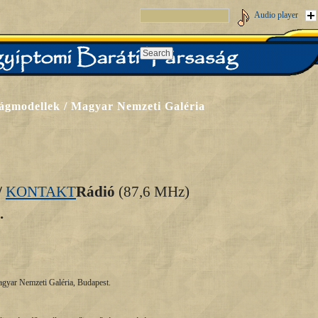
Audio player
lágmodellek / Magyar Nemzeti Galéria
/
KONTAKT
Rádió
(87,6 MHz)
.
agyar Nemzeti Galéria, Budapest.