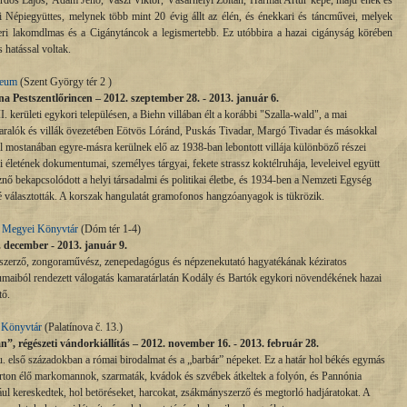
árdos Lajos, Ádám Jenő, Vaszi Viktor, Vásárhelyi Zoltán, Harmat Artúr képe, majd ének és
 Népiegyüttes, melynek több mint 20 évig állt az élén, és énekkari és táncművei, melyek
cseri lakomdlmas és a Cigánytáncok a legismertebb. Ez utóbbira a hazai cigányság körében
 hatással voltak.
zeum
(Szent György tér 2 )
a Pestszentlőrincen – 2012. szeptember 28.
- 2013. január 6.
kerületi egykori településen, a Biehn villában élt a korábbi "Szalla-wald", a mai
ralók és villák övezetében Eötvös Lóránd, Puskás Tivadar, Margó Tivadar és másokkal
ból mostanában egyre-másra kerülnek elő az 1938-ban lebontott villája különböző részei
ni életének dokumentumai, személyes tárgyai, fekete strassz koktélruhája, leveleivel együtt
sznő bekapcsolódott a helyi társadalmi és politikai életbe, és 1934-ben a Nemzeti Egység
vé választották. A korszak hangulatát gramofonos hangzóanyagok is tükrözik.
s Megyei Könyvtár
(Dóm tér 1-4)
. december -
2013. január 9.
szerző, zongoraművész, zenepedagógus és népzenekutató hagyatékának kéziratos
maiból rendezett válogatás kamaratárlatán Kodály és Bartók egykori növendékének hazai
tő.
 Könyvtár
(
Palatínova č. 13.
)
n”, régészeti vándorkiállítás – 2012. november 16. - 2013. február 28.
u. első századokban a római birodalmat és a „barbár” népeket. Ez a határ hol békés egymás
úlparton élő markomannok, szarmaták, kvádok és szvébek átkeltek a folyón, és Pannónia
ául kereskedtek, hol betöréseket, harcokat, zsákmányszerző és megtorló hadjáratokat. A