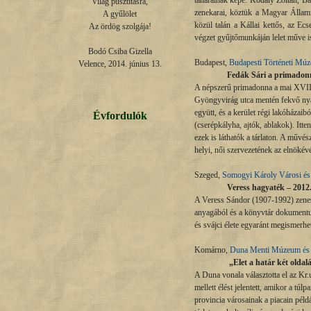
tanárainak képe: Kodály Zoltán, B
Világ pusztításra,

zenekarai, köztük a Magyar Állami
A gyűlölet

közül talán a Kállai kettős, az E
Az ördög szolgája!

végzet gyűjtőmunkáján lelet műve is
Bodó Csiba Gizella

Budapest,
Budapesti Történeti Mú
Velence, 2014. június 13.
Fedák Sári a primadonn
A népszerű primadonna a mai XVIII. 
Gyöngyvirág utca mentén fekvő nya
együtt, és a kerület régi lakóházai
Évfordulók
(cserépkályha, ajtók, ablakok). Itte
ezek is láthatók a tárlaton. A művé
helyi, női szervezetének az elnöké
Szeged,
Somogyi Károly Városi é
Veress hagyaték
– 2012
A Veress Sándor (1907-1992) zene
anyagából és a könyvtár dokumentu
és svájci élete egyaránt megismerhe
Komárno,
Duna Menti Múzeum és
„Elet a határ két oldalá
A Duna vonala választotta el az Kr.
mellett élést jelentett, amikor a t
provincia városainak a piacain péld