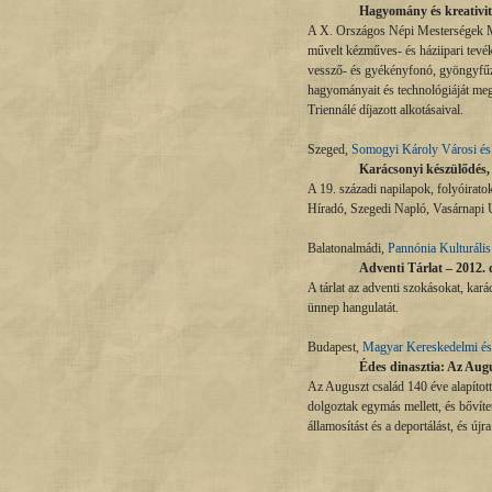
Hagyomány és kreativi
A X. Országos Népi Mesterségek Művé
művelt kézműves- és háziipari tev
vessző- és gyékényfonó, gyöngyfűző, 
hagyományait és technológiáját meg
Triennálé díjazott alkotásaival.
Szeged,
Somogyi Károly Városi é
Karácsonyi készülődés, 
A 19. századi napilapok, folyóirato
Híradó, Szegedi Napló, Vasárnapi Ú
Balatonalmádi,
Pannónia Kulturáli
Adventi Tárlat – 2012. 
A tárlat az adventi szokásokat, kará
ünnep hangulatát.
Budapest,
Magyar Kereskedelmi és
Édes dinasztia: Az Aug
Az Auguszt család 140 éve alapítot
dolgoztak egymás mellett, és bővítet
államosítást és a deportálást, és újr