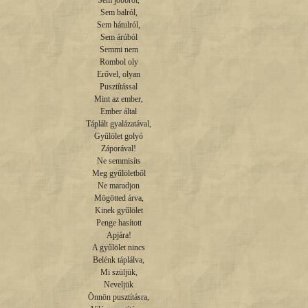
Sem jobbról,

Sem balról,

Sem hátulról,

Sem árúból

Semmi nem

Rombol oly

Erővel, olyan

Pusztítással

Mint az ember,

Ember által

Táplált gyalázatával,

Gyűlölet golyó

Záporával!

Ne semmisíts

Meg gyűlöletből

Ne maradjon

Mögötted árva,

Kinek gyűlölet

Penge hasított

Apjára!

A gyűlölet nincs

Belénk táplálva,

Mi szüljük,

Neveljük

Önnön pusztításra,
