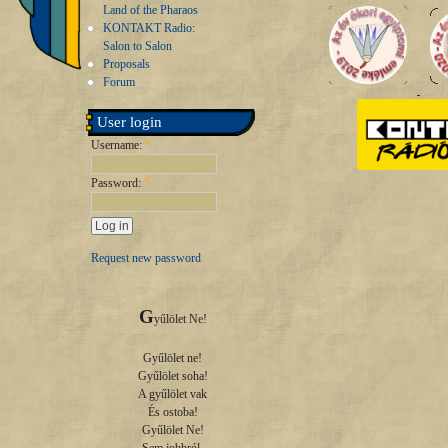
Land of the Pharaos
KONTAKT Radio:
Salon to Salon
Proposals
Forum
User login
Username:
*
Password:
*
Request new password
G
yűlölet Ne!

Gyűlölet ne!

Gyűlölet soha!

A gyűlölet vak

És ostoba!

Gyűlölet Ne!
