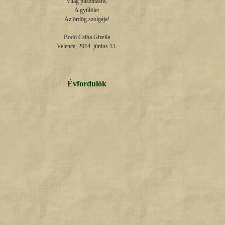
Világ pusztításra,

A gyűlölet

Az ördög szolgája!

Bodó Csiba Gizella

Velence, 2014. június 13.
Évfordulók