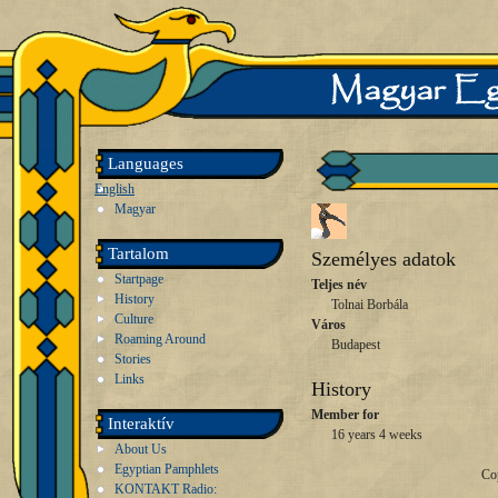
Languages
English
Magyar
Tartalom
Személyes adatok
Startpage
Teljes név
History
Tolnai Borbála
Culture
Város
Roaming Around
Budapest
Stories
Links
History
Member for
Interaktív
16 years 4 weeks
About Us
Egyptian Pamphlets
Co
KONTAKT Radio: