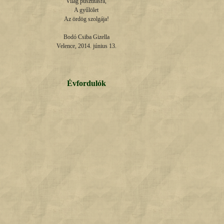
Világ pusztításra,

A gyűlölet

Az ördög szolgája!

Bodó Csiba Gizella

Velence, 2014. június 13.
Évfordulók