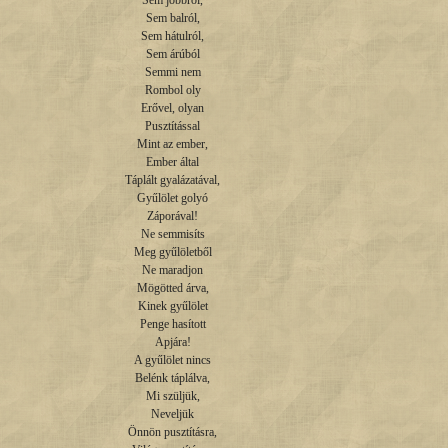
Sem jobbról,

Sem balról,

Sem hátulról,

Sem árúból

Semmi nem

Rombol oly

Erővel, olyan

Pusztítással

Mint az ember,

Ember által

Táplált gyalázatával,

Gyűlölet golyó

Záporával!

Ne semmisíts

Meg gyűlöletből

Ne maradjon

Mögötted árva,

Kinek gyűlölet

Penge hasított

Apjára!

A gyűlölet nincs

Belénk táplálva,

Mi szüljük,

Neveljük

Önnön pusztításra,
