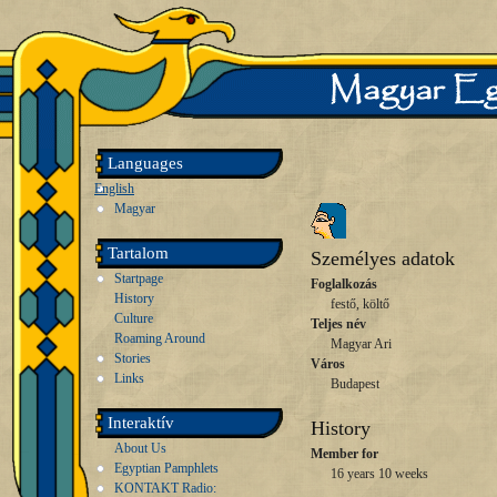
Languages
English
Magyar
Tartalom
Személyes adatok
Startpage
Foglalkozás
History
festő, költő
Culture
Teljes név
Roaming Around
Magyar Ari
Stories
Város
Links
Budapest
Interaktív
History
About Us
Member for
Egyptian Pamphlets
16 years 10 weeks
KONTAKT Radio: