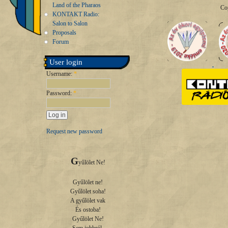
Land of the Pharaos
Co
KONTAKT Radio:
Salon to Salon
Proposals
Forum
User login
Username:
*
Password:
*
Request new password
G
yűlölet Ne!

Gyűlölet ne!

Gyűlölet soha!

A gyűlölet vak

És ostoba!

Gyűlölet Ne!
