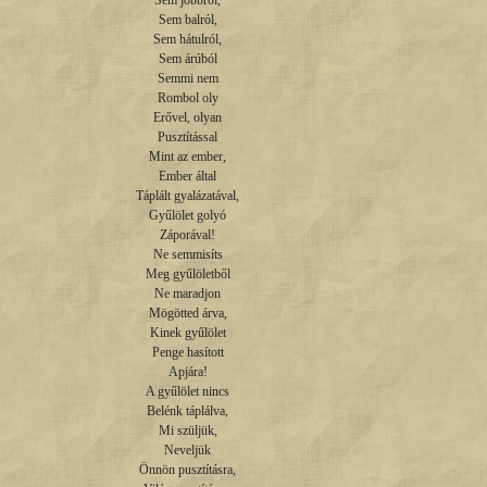
Sem jobbról,

Sem balról,

Sem hátulról,

Sem árúból

Semmi nem

Rombol oly

Erővel, olyan

Pusztítással

Mint az ember,

Ember által

Táplált gyalázatával,

Gyűlölet golyó

Záporával!

Ne semmisíts

Meg gyűlöletből

Ne maradjon

Mögötted árva,

Kinek gyűlölet

Penge hasított

Apjára!

A gyűlölet nincs

Belénk táplálva,

Mi szüljük,

Neveljük

Önnön pusztításra,
