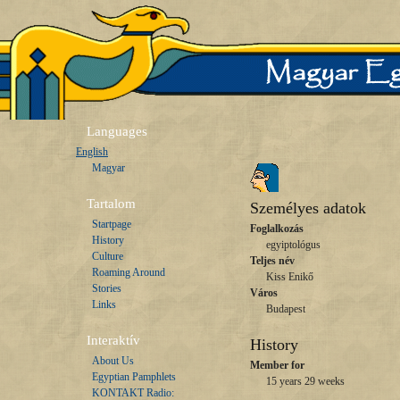
Languages
English
Magyar
Tartalom
Személyes adatok
Startpage
Foglalkozás
History
egyiptológus
Culture
Teljes név
Roaming Around
Kiss Enikő
Stories
Város
Links
Budapest
Interaktív
History
About Us
Member for
Egyptian Pamphlets
15 years 29 weeks
KONTAKT Radio: