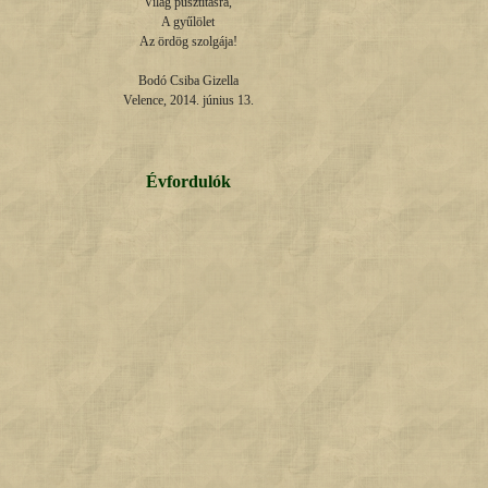
Világ pusztításra,

A gyűlölet

Az ördög szolgája!

Bodó Csiba Gizella

Velence, 2014. június 13.
Évfordulók