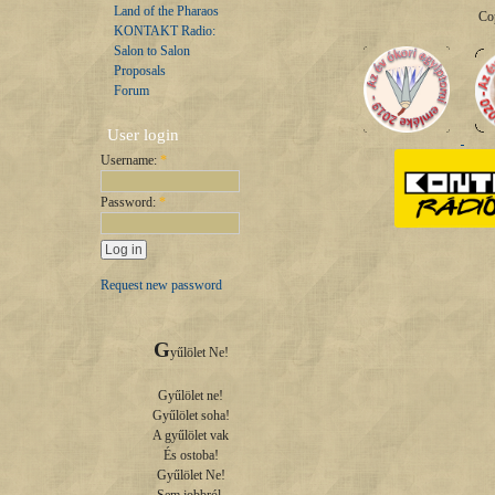
Land of the Pharaos
Co
KONTAKT Radio:
Salon to Salon
Proposals
Forum
User login
Username:
*
Password:
*
Request new password
G
yűlölet Ne!

Gyűlölet ne!

Gyűlölet soha!

A gyűlölet vak

És ostoba!

Gyűlölet Ne!
