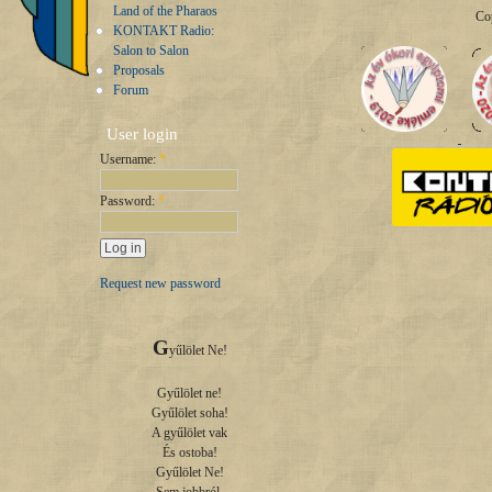
Land of the Pharaos
Co
KONTAKT Radio:
Salon to Salon
Proposals
Forum
User login
Username:
*
Password:
*
Request new password
G
yűlölet Ne!

Gyűlölet ne!

Gyűlölet soha!

A gyűlölet vak

És ostoba!

Gyűlölet Ne!
