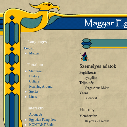
Languages
English
Magyar
Tartalom
Személyes adatok
Startpage
Foglalkozás
History
nyugdíjas
Culture
Teljes név
Roaming Around
Varga Anna Mária
Stories
Város
Links
Budapest
Interaktív
History
About Us
Member for
Egyptian Pamphlets
16 years 25 weeks
KONTAKT Radio: