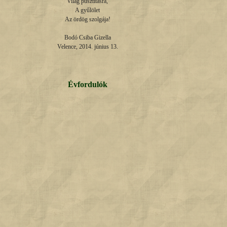
Világ pusztításra,

A gyűlölet

Az ördög szolgája!

Bodó Csiba Gizella

Velence, 2014. június 13.
Évfordulók