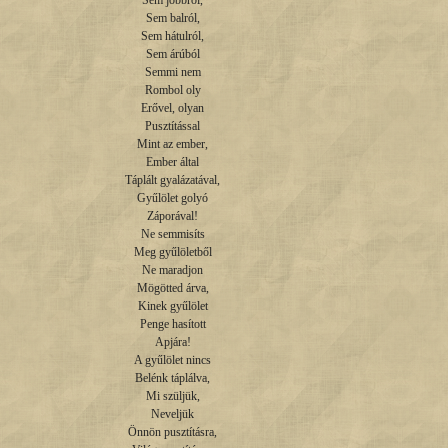
Sem jobbról,

Sem balról,

Sem hátulról,

Sem árúból

Semmi nem

Rombol oly

Erővel, olyan

Pusztítással

Mint az ember,

Ember által

Táplált gyalázatával,

Gyűlölet golyó

Záporával!

Ne semmisíts

Meg gyűlöletből

Ne maradjon

Mögötted árva,

Kinek gyűlölet

Penge hasított

Apjára!

A gyűlölet nincs

Belénk táplálva,

Mi szüljük,

Neveljük

Önnön pusztításra,
