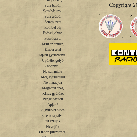
Sem jobbról,

Copyright 2
Sem balról,

Sem hátulról,

Sem árúból

Semmi nem

Rombol oly

Erővel, olyan

Pusztítással

Mint az ember,

Ember által

Táplált gyalázatával,

Gyűlölet golyó

Záporával!

Ne semmisíts

Meg gyűlöletből

Ne maradjon

Mögötted árva,

Kinek gyűlölet

Penge hasított

Apjára!

A gyűlölet nincs

Belénk táplálva,

Mi szüljük,

Neveljük

Önnön pusztításra,
