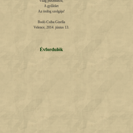
Világ pusztításra,

A gyűlölet

Az ördög szolgája!

Bodó Csiba Gizella

Velence, 2014. június 13.
Évfordulók