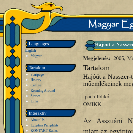
Languages
Hajóút a Nassze
English
Magyar
Megjelenés:
2005, M
Tartalom
Tartalom
Startpage
Hajóút a Nasszer-
History
műemlékeinek meg
Culture
Roaming Around
Ipach Ildikó
Stories
Links
OMIKK
Interaktív
Az Asszuáni Na
About Us
Egyptian Pamphlets
miatt az egyipt
KONTAKT Radio: