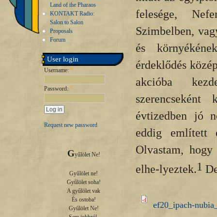
Land of the Pharaos
felesége, Nefe
KONTAKT Radio:
Salon to Salon
Szimbelben, vagy
Proposals
Forum
és környékéne
User login
érdeklődés közé
Username:
*
akcióba kezd
Password:
*
szerencseként
évtizedben jó n
Request new password
eddig említett 
Olvastam, hogy 
G
yűlölet Ne!

1
elhe-lyeztek.
De
Gyűlölet ne!

Gyűlölet soha!

A gyűlölet vak

És ostoba!

ef20_ipach-nubia
Gyűlölet Ne!
