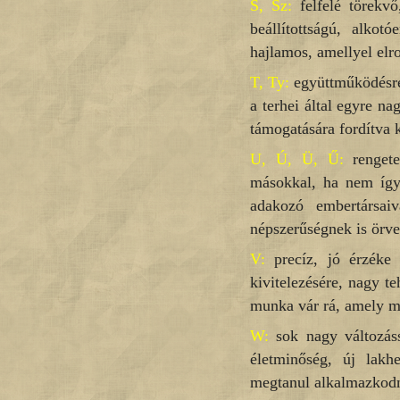
S, Sz:
felfelé törekvő
beállítottságú, alkot
hajlamos, amellyel elro
T, Ty:
együttműködésre 
a terhei által egyre n
támogatására fordítva k
U, Ú, Ü, Ű:
renget
másokkal, ha nem így 
adakozó embertársai
népszerűségnek is örve
V:
precíz, jó érzéke 
kivitelezésére, nagy te
munka vár rá, amely m
W:
sok nagy változással
életminőség, új lakh
megtanul alkalmazkodni