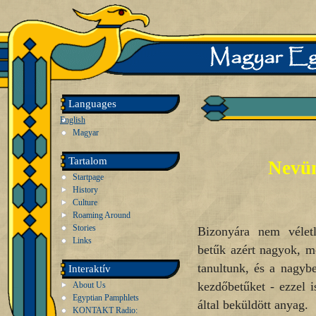
Languages
English
Magyar
Tartalom
Nevün
Startpage
History
Culture
Roaming Around
Stories
Bizonyára nem vélet
Links
betűk azért nagyok, me
tanultunk, és a nagyb
Interaktív
kezdőbetűket - ezzel i
About Us
Egyptian Pamphlets
által beküldött anyag.
KONTAKT Radio: