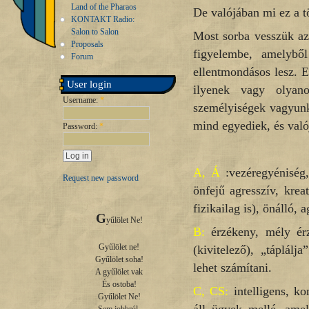
Land of the Pharaos
De valójában mi ez a t
KONTAKT Radio:
Salon to Salon
Most sorba vesszük az
Proposals
figyelembe, amelybő
Forum
ellentmondásos lesz. 
User login
ilyenek vagy olyano
Username:
*
személyiségek vagyunk
mind egyediek, és val
Password:
*
A, Á
:vezéregyéniség,
Request new password
önfejű agresszív, krea
fizikailag is), önálló, a
G
yűlölet Ne!

B:
érzékeny, mély érz
Gyűlölet ne!

(kivitelező), „táplál
Gyűlölet soha!

lehet számítani.
A gyűlölet vak

És ostoba!

C, CS:
intelligens, ko
Gyűlölet Ne!
