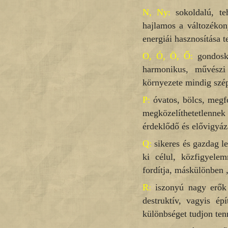
N, Ny:
sokoldalú, teh
hajlamos a változékon
energiái hasznosítása t
O, Ó, Ö, Ő:
gondoskod
harmonikus, művészi 
környezete mindig szép
P:
óvatos, bölcs, megfo
megközelíthetetlennek
érdeklődő és elővigyáza
Q:
sikeres és gazdag le
ki célul, közfigyelem
fordítja, máskülönben
R:
iszonyú nagy erők 
destruktív, vagyis ép
különbséget tudjon tenni