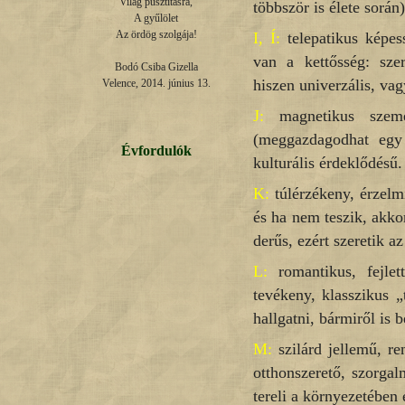
Világ pusztításra,

többször is élete során)
A gyűlölet

Az ördög szolgája!

I, Í:
telepatikus képess
van a kettősség: szer
Bodó Csiba Gizella

hiszen univerzális, va
Velence, 2014. június 13.
J:
magnetikus szemé
(meggazdagodhat egy t
Évfordulók
kulturális érdeklődésű.
K:
túlérzékeny, érzelmi
és ha nem teszik, akkor
derűs, ezért szeretik a
L:
romantikus, fejlet
tevékeny, klasszikus „
hallgatni, bármiről is b
M:
szilárd jellemű, re
otthonszerető, szorga
tereli a környezetében 