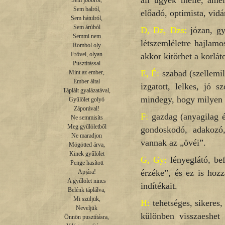
áll ügyek mellé, amel
Sem jobbról,

Sem balról,

előadó, optimista, vid
Sem hátulról,

Sem árúból

D, Dz, Dzs:
józan, gya
Semmi nem

létszemléletre hajlamos
Rombol oly

Erővel, olyan

akkor kitörhet a korlát
Pusztítással

E, É:
szabad (szellemileg
Mint az ember,

Ember által

izgatott, lelkes, jó 
Táplált gyalázatával,

mindegy, hogy milyen ü
Gyűlölet golyó

Záporával!

F:
gazdag (anyagilag és
Ne semmisíts

Meg gyűlöletből

gondoskodó, adakozó, 
Ne maradjon

vannak az „övéi”.
Mögötted árva,

Kinek gyűlölet

G, Gy:
lényeglátó, bef
Penge hasított

érzéke”, és ez is hoz
Apjára!

A gyűlölet nincs

indítékait.
Belénk táplálva,

Mi szüljük,

H:
tehetséges, sikeres,
Neveljük

különben visszaeshet 
Önnön pusztításra,
