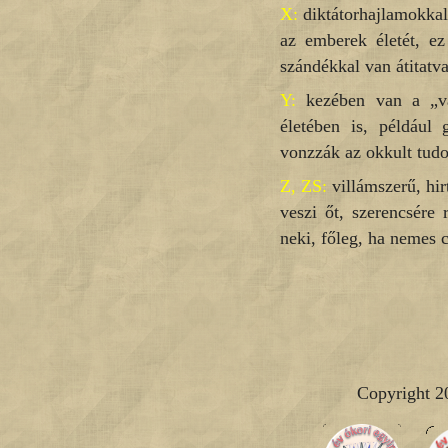
X:
diktátorhajlamokkal
az emberek életét, ez
szándékkal van átitatva
Y:
kezében van a „var
életében is, például 
vonzzák az okkult tudo
Z, ZS:
villámszerű, hirt
veszi őt, szerencsére 
neki, főleg, ha nemes c
Copyright 2