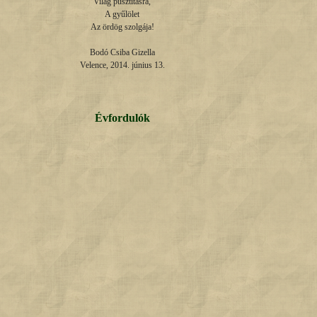
Világ pusztításra,

A gyűlölet

Az ördög szolgája!

Bodó Csiba Gizella

Velence, 2014. június 13.
Évfordulók