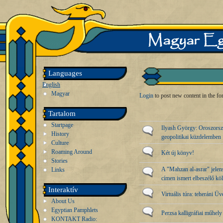
Languages
English
Magyar
Login
to post new content in the fo
Tartalom
Startpage
Ilyash György: Oroszország
History
geopolitikai küzdelemben
Culture
Roaming Around
Két új könyv!
Stories
A "Mahzan al-asrar" jele
Links
címen ismert elbeszélő kö
Interaktív
Virtuális túra: teheráni 
About Us
Egyptian Pamphlets
Perzsa kalligráfiai műhely
KONTAKT Radio: