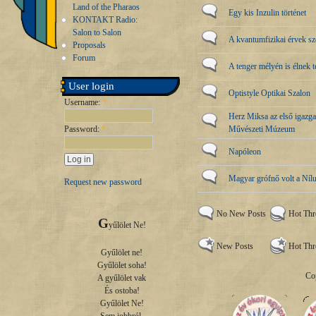
Land of the Pharaos
Egy kis Inzulin történet
KONTAKT Radio:
Salon to Salon
A kvantumfizikai érvek sze
Proposals
Forum
A tenger mélyén is élnek 
User login
Optistyle Optikai Szalon
Username:
*
Herz Miksa az első igazg
Password:
*
Művészeti Múzeum
Napóleon
Magyar grófnő volt a Níl
Request new password
No New Posts
Hot Th
G
yűlölet Ne!

New Posts
Hot Thr
Gyűlölet ne!

Gyűlölet soha!

Co
A gyűlölet vak

És ostoba!

Gyűlölet Ne!
