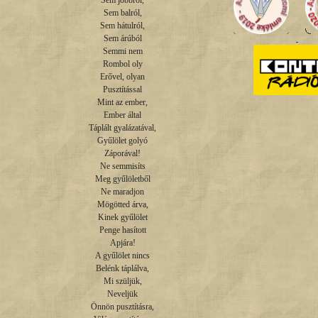
Sem jobbról,

Sem balról,

Sem hátulról,

Sem árúból

Semmi nem

Rombol oly

Erővel, olyan

Pusztítással

Mint az ember,

Ember által

Táplált gyalázatával,

Gyűlölet golyó

Záporával!

Ne semmisíts

Meg gyűlöletből

Ne maradjon

Mögötted árva,

Kinek gyűlölet

Penge hasított

Apjára!

A gyűlölet nincs

Belénk táplálva,

Mi szüljük,

Neveljük

Önnön pusztításra,
