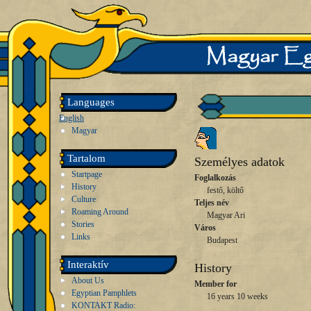
Languages
English
Magyar
Tartalom
Személyes adatok
Startpage
Foglalkozás
History
festő, költő
Culture
Teljes név
Roaming Around
Magyar Ari
Stories
Város
Links
Budapest
Interaktív
History
About Us
Member for
Egyptian Pamphlets
16 years 10 weeks
KONTAKT Radio: