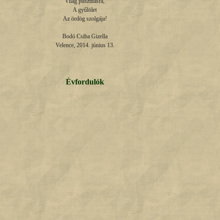
Világ pusztításra,

A gyűlölet

Az ördög szolgája!

Bodó Csiba Gizella

Velence, 2014. június 13.
Évfordulók