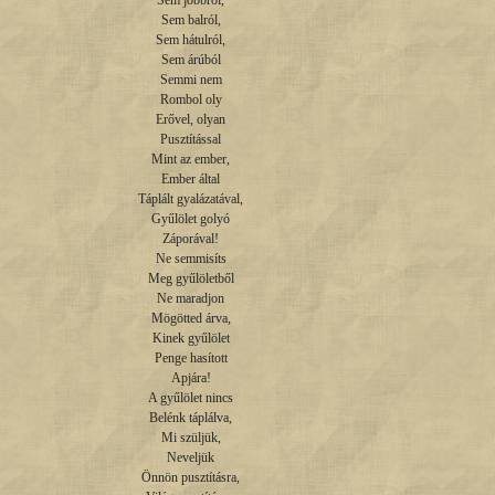
Sem jobbról,

Sem balról,

Sem hátulról,

Sem árúból

Semmi nem

Rombol oly

Erővel, olyan

Pusztítással

Mint az ember,

Ember által

Táplált gyalázatával,

Gyűlölet golyó

Záporával!

Ne semmisíts

Meg gyűlöletből

Ne maradjon

Mögötted árva,

Kinek gyűlölet

Penge hasított

Apjára!

A gyűlölet nincs

Belénk táplálva,

Mi szüljük,

Neveljük

Önnön pusztításra,
