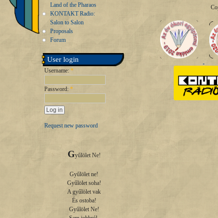
Land of the Pharaos
Co
KONTAKT Radio:
Salon to Salon
Proposals
Forum
User login
Username:
*
Password:
*
Request new password
G
yűlölet Ne!

Gyűlölet ne!

Gyűlölet soha!

A gyűlölet vak

És ostoba!

Gyűlölet Ne!
