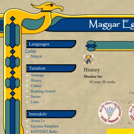
Languages
English
Magyar
Tartalom
History
Startpage
Member for
History
16 years 30 weeks
Culture
Roaming Around
Co
Stories
Links
Interaktív
About Us
Egyptian Pamphlets
KONTAKT Radio: