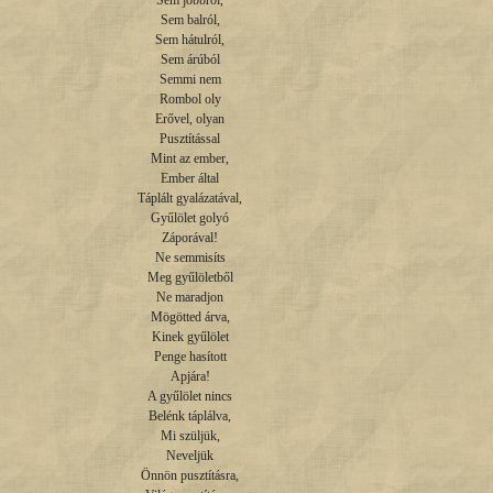
Sem jobbról,

Sem balról,

Sem hátulról,

Sem árúból

Semmi nem

Rombol oly

Erővel, olyan

Pusztítással

Mint az ember,

Ember által

Táplált gyalázatával,

Gyűlölet golyó

Záporával!

Ne semmisíts

Meg gyűlöletből

Ne maradjon

Mögötted árva,

Kinek gyűlölet

Penge hasított

Apjára!

A gyűlölet nincs

Belénk táplálva,

Mi szüljük,

Neveljük

Önnön pusztításra,
