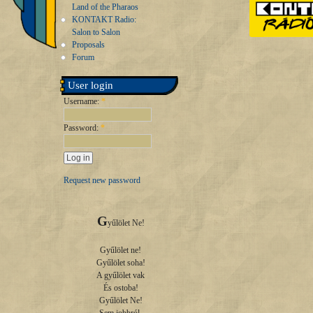
Land of the Pharaos
KONTAKT Radio:
Salon to Salon
Proposals
Forum
User login
Username:
*
Password:
*
Request new password
G
yűlölet Ne!

Gyűlölet ne!

Gyűlölet soha!

A gyűlölet vak

És ostoba!

Gyűlölet Ne!
