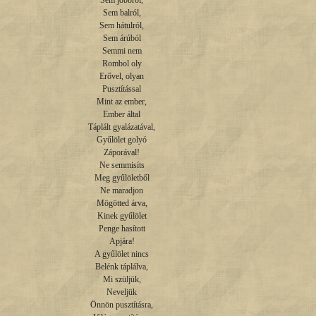
Sem jobbról,

Sem balról,

Sem hátulról,

Sem árúból

Semmi nem

Rombol oly

Erővel, olyan

Pusztítással

Mint az ember,

Ember által

Táplált gyalázatával,

Gyűlölet golyó

Záporával!

Ne semmisíts

Meg gyűlöletből

Ne maradjon

Mögötted árva,

Kinek gyűlölet

Penge hasított

Apjára!

A gyűlölet nincs

Belénk táplálva,

Mi szüljük,

Neveljük

Önnön pusztításra,
