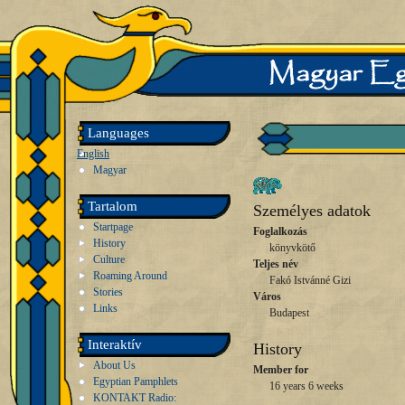
Languages
English
Magyar
Tartalom
Személyes adatok
Startpage
Foglalkozás
History
könyvkötő
Culture
Teljes név
Roaming Around
Fakó Istvánné Gizi
Stories
Város
Links
Budapest
Interaktív
History
About Us
Member for
Egyptian Pamphlets
16 years 6 weeks
KONTAKT Radio: