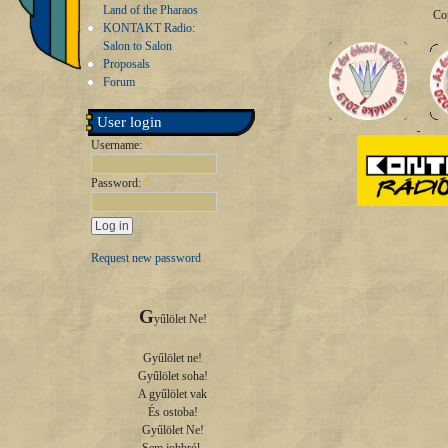
Land of the Pharaos
Co
KONTAKT Radio:
Salon to Salon
Proposals
Forum
User login
Username:
*
Password:
*
Request new password
G
yűlölet Ne!

Gyűlölet ne!

Gyűlölet soha!

A gyűlölet vak

És ostoba!

Gyűlölet Ne!
