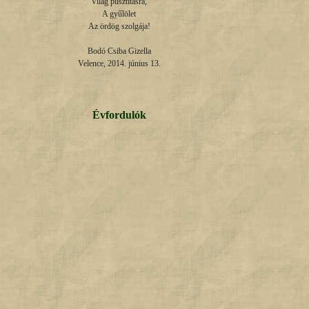
Világ pusztításra,

A gyűlölet

Az ördög szolgája!

Bodó Csiba Gizella

Velence, 2014. június 13.
Évfordulók