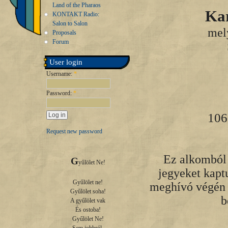
Land of the Pharaos
Kar
KONTAKT Radio:
Salon to Salon
mel
Proposals
Forum
User login
Username:
*
Password:
*
106
Request new password
Ez alkomból 
G
yűlölet Ne!

jegyeket kaptu
Gyűlölet ne!

meghívó végén t
Gyűlölet soha!

b
A gyűlölet vak

És ostoba!

Gyűlölet Ne!
