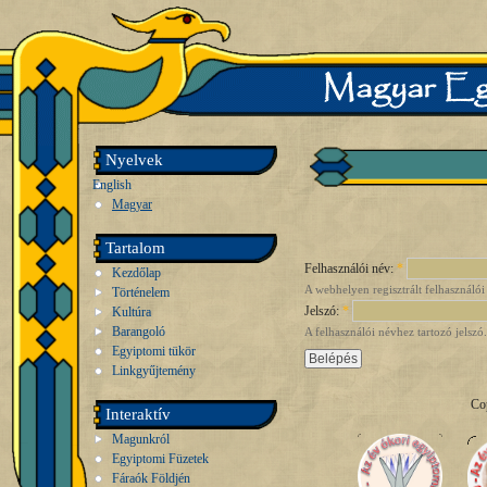
Nyelvek
English
Magyar
Tartalom
Felhasználói név:
*
Kezdőlap
A webhelyen regisztrált felhasználói
Történelem
Jelszó:
*
Kultúra
Barangoló
A felhasználói névhez tartozó jelszó.
Egyiptomi tükör
Linkgyűjtemény
Co
Interaktív
Magunkról
Egyiptomi Füzetek
Fáraók Földjén