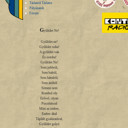
Tárlatról Tárlatra
Pályázatok
Fórum
G
yűlölet Ne!

Gyűlölet ne!

Gyűlölet soha!

A gyűlölet vak

És ostoba!

Gyűlölet Ne!

Sem jobbról,

Sem balról,

Sem hátulról,

Sem árúból

Semmi nem

Rombol oly

Erővel, olyan

Pusztítással

Mint az ember,

Ember által

Táplált gyalázatával,

Gyűlölet golyó
