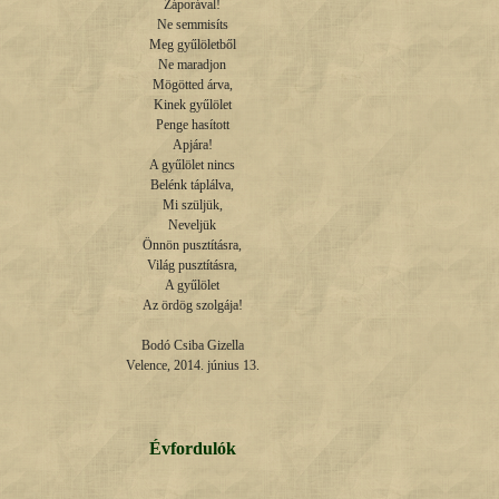
Záporával!

Ne semmisíts

Meg gyűlöletből

Ne maradjon

Mögötted árva,

Kinek gyűlölet

Penge hasított

Apjára!

A gyűlölet nincs

Belénk táplálva,

Mi szüljük,

Neveljük

Önnön pusztításra,

Világ pusztításra,

A gyűlölet

Az ördög szolgája!

Bodó Csiba Gizella

Velence, 2014. június 13.
Évfordulók