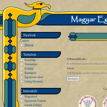
Nyelvek
English
Magyar
Tartalom
Felhasználói név:
*
Kezdőlap
A webhelyen regisztrált felhasználói
Történelem
Jelszó:
*
Kultúra
Barangoló
A felhasználói névhez tartozó jelszó.
Egyiptomi tükör
Linkgyűjtemény
Co
Interaktív
Magunkról
Egyiptomi Füzetek
Fáraók Földjén