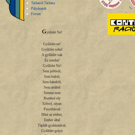
Tárlatról Tárlatra
Pályázatok
Fórum
G
yűlölet Ne!

Gyűlölet ne!

Gyűlölet soha!

A gyűlölet vak

És ostoba!

Gyűlölet Ne!

Sem jobbról,

Sem balról,

Sem hátulról,

Sem árúból

Semmi nem

Rombol oly

Erővel, olyan

Pusztítással

Mint az ember,

Ember által

Táplált gyalázatával,

Gyűlölet golyó
