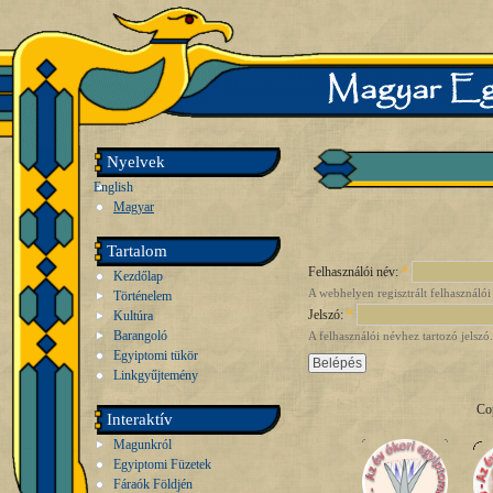
Nyelvek
English
Magyar
Tartalom
Felhasználói név:
*
Kezdőlap
A webhelyen regisztrált felhasználói
Történelem
Jelszó:
*
Kultúra
Barangoló
A felhasználói névhez tartozó jelszó.
Egyiptomi tükör
Linkgyűjtemény
Co
Interaktív
Magunkról
Egyiptomi Füzetek
Fáraók Földjén