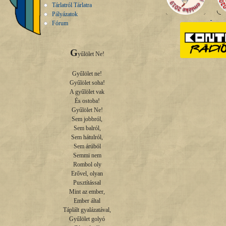
Tárlatról Tárlatra
Pályázatok
Fórum
G
yűlölet Ne!

Gyűlölet ne!

Gyűlölet soha!

A gyűlölet vak

És ostoba!

Gyűlölet Ne!

Sem jobbról,

Sem balról,

Sem hátulról,

Sem árúból

Semmi nem

Rombol oly

Erővel, olyan

Pusztítással

Mint az ember,

Ember által

Táplált gyalázatával,

Gyűlölet golyó
