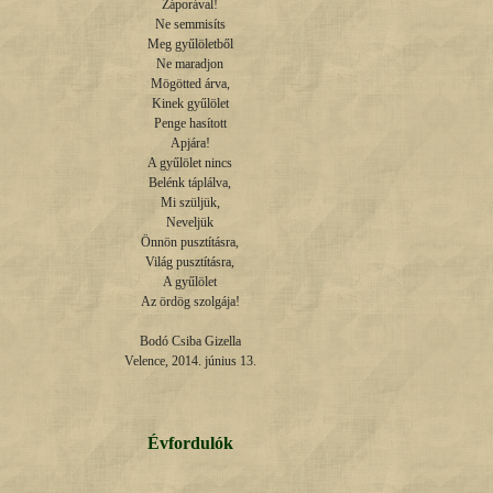
Záporával!

Ne semmisíts

Meg gyűlöletből

Ne maradjon

Mögötted árva,

Kinek gyűlölet

Penge hasított

Apjára!

A gyűlölet nincs

Belénk táplálva,

Mi szüljük,

Neveljük

Önnön pusztításra,

Világ pusztításra,

A gyűlölet

Az ördög szolgája!

Bodó Csiba Gizella

Velence, 2014. június 13.
Évfordulók