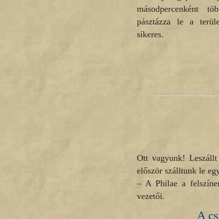
másodpercenként töb
pásztázza le a terüle
sikeres.
Ott vagyunk! Leszállt 
először szálltunk le eg
– A Philae a felszín
vezetői.
A cs