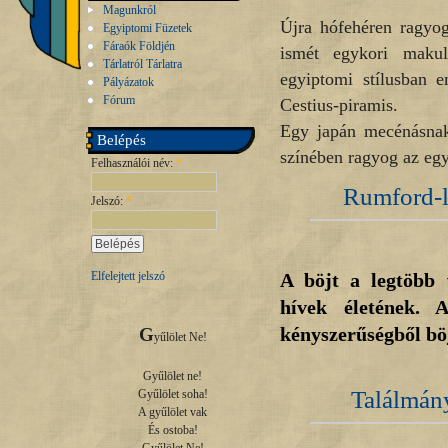
Magunkról
Újra hófehéren ragyog
Egyiptomi Füzetek
Fáraók Földjén
ismét egykori makul
Tárlatról Tárlatra
egyiptomi stílusban e
Pályázatok
Fórum
Cestius-piramis.
Egy japán mecénásnak 
Belépés
színében ragyog az egy
Felhasználói név:
*
Rumford-l
Jelszó:
*
A böjt a legtöbb 
Elfelejtett jelszó
hívek életének.
kényszerűségből böj
G
yűlölet Ne!

Gyűlölet ne!

Találmán
Gyűlölet soha!

A gyűlölet vak

És ostoba!
