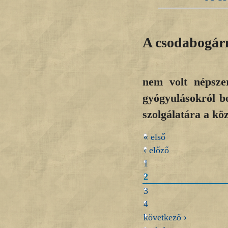
A csodabogárn
nem volt népszer
gyógyulásokról b
szolgálatára a kö
« első
‹ előző
1
2
3
4
következő ›