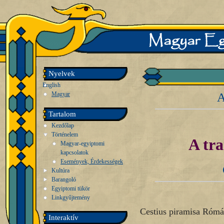
Nyelvek
English
Magyar
A
Tartalom
Kezdőlap
Történelem
A tra
Magyar-egyiptomi
kapcsolatok
Események, Érdekességek
Kultúra
Barangoló
Egyiptomi tükör
Linkgyűjtemény
Cestius piramisa Róm
Interaktív