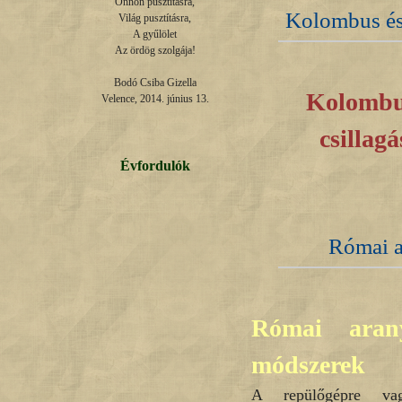
Önnön pusztításra,

Kolombus és 
Világ pusztításra,

A gyűlölet

Az ördög szolgája!

Bodó Csiba Gizella

Kolombus
Velence, 2014. június 13.
csillag
Évfordulók
Római a
Római aran
módszerek
A repülőgépre vag