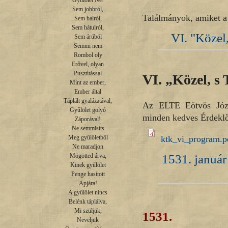
Gyűlölet Ne!

Sem jobbról,

Találmányok, amiket 
Sem balról,

Sem hátulról,

VI. "Közel,
Sem árúból

Semmi nem

Rombol oly

Erővel, olyan

Pusztítással

VI. „Közel, s
Mint az ember,

Ember által

Táplált gyalázatával,

Az ELTE Eötvös Józs
Gyűlölet golyó

minden kedves Érdeklő
Záporával!

Ne semmisíts

ktk_vi_program.p
Meg gyűlöletből

Ne maradjon

1531. január
Mögötted árva,

Kinek gyűlölet

Penge hasított

Apjára!

A gyűlölet nincs

Belénk táplálva,

Mi szüljük,

1531.
Neveljük
