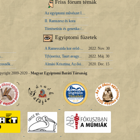
Friss fórum témák
Az egyiptomi művészet I....
II. Ramszesz és kora
Történetírás és genetika /...
Egyiptomi füzetek
A Ramesszida kor erőd-...
2022. Nov. 30
...
T(h)oerisz, Taurt avagy...
2022. Máj. 30
cosnők...
Almási Krisztina, Az ősi...
2020. Dec. 15
pyright 2009-2020 -
Magyar Egyiptomi Baráti Társaság