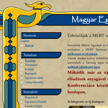
Üdvözöljük a MEBT w
Nyelvek
English
Magyar
Szeretnénk felhívni figyelmét az ú
értelmében a MEBT létrehozta 
tájékoztató itt olvasható.
Tartalom
Várunk minden kedves érdeklődőt 
Kezdőlap
szeretnének a Társaság tagjai l
Történelem
mellékelt jelentkezési lapot
.
Kultúra
Működik már az új
Barangoló
Egyiptomi tükör
előadások anyagával
Linkgyűjtemény
Konferenciára készü
honlapon
.
Interaktív
Magunkról
Egyiptomi Füzetek
Jó böngészést az új honlapon!
Fáraók Földjén