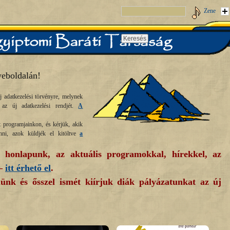
Zene
eboldalán!
j adatkezelési törvényre, melynek
az új adatkezelési rendjét.
A
programjainkon, és kérjük, akik
enni, azok küldjék el kitöltve
a
 honlapunk
, az aktuális programokkal, hírekkel, az
 –
itt érhető el
.
lünk és ősszel ismét kiírjuk
diák pályázatunkat az új