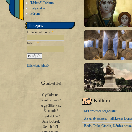
Tárlatról Tárlatra
Pályázatok
Fórum
Belépés
Felhasználói név:
*
Jelszó:
*
Elfelejtett jelszó
G
yűlölet Ne!

Gyűlölet ne!

Kultúra
Gyűlölet soha!

A gyűlölet vak

És ostoba!

Mit érdemes reggelizni?
Gyűlölet Ne!

Az Arab sorozat - találkozás Bor
Sem jobbról,

Bodó Csiba Gizella, Kérdés pors
Sem balról,
