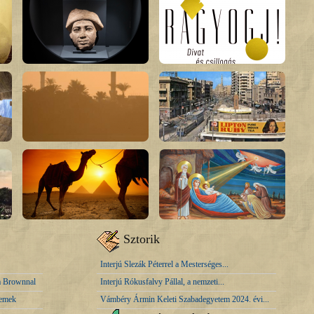
Sztorik
Interjú Slezák Péterrel a Mesterséges...
sa Brownnal
Interjú Rókusfalvy Pállal, a nemzeti...
zemek
Vámbéry Ármin Keleti Szabadegyetem 2024. évi...