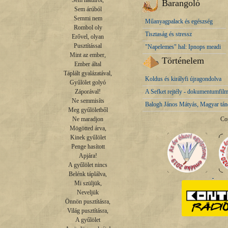
Sem hátulról,

Barangoló
Sem árúból

Semmi nem

Műanyagpalack és egészség
Rombol oly

Tisztaság és stressz
Erővel, olyan

Pusztítással

"Napelemes" hal: Ipnops meadi
Mint az ember,

Történelem
Ember által

Táplált gyalázatával,

Koldus és királyfi újragondolva
Gyűlölet golyó

A Sefket rejtély - dokumentumfilm
Záporával!

Ne semmisíts

Balogh János Mátyás, Magyar tán
Meg gyűlöletből

Co
Ne maradjon

Mögötted árva,

Kinek gyűlölet

Penge hasított

Apjára!

A gyűlölet nincs

Belénk táplálva,

Mi szüljük,

Neveljük

Önnön pusztításra,

Világ pusztításra,

A gyűlölet
