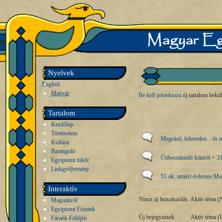
Nyelvek
English
Magyar
Be kell jelentkezni
új tartalom bekü
Tartalom
Kezdőlap
Történelem
Megrázó, hihetetlen... és 
Kultúra
Barangoló
Útibeszámoló Iránról + 3
Egyiptomi tükör
Linkgyűjtemény
55 ok, amiért érdemes Ma
Interaktív
Nincs új hozzászólás
Aktív téma (N
Magunkról
Egyiptomi Füzetek
Új bejegyzések
Aktív téma (
Fáraók Földjén