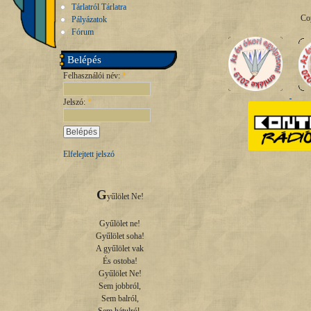
Tárlatról Tárlatra
Co
Pályázatok
Fórum
Belépés
Felhasználói név:
*
Jelszó:
*
Elfelejtett jelszó
G
yűlölet Ne!

Gyűlölet ne!

Gyűlölet soha!

A gyűlölet vak

És ostoba!

Gyűlölet Ne!

Sem jobbról,

Sem balról,
