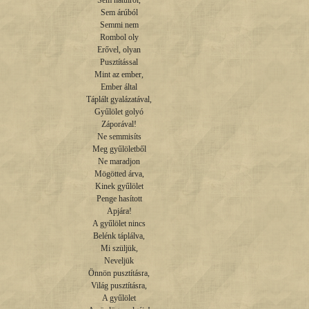
Sem hátulról,

Sem árúból

Semmi nem

Rombol oly

Erővel, olyan

Pusztítással

Mint az ember,

Ember által

Táplált gyalázatával,

Gyűlölet golyó

Záporával!

Ne semmisíts

Meg gyűlöletből

Ne maradjon

Mögötted árva,

Kinek gyűlölet

Penge hasított

Apjára!

A gyűlölet nincs

Belénk táplálva,

Mi szüljük,

Neveljük

Önnön pusztításra,

Világ pusztításra,

A gyűlölet
