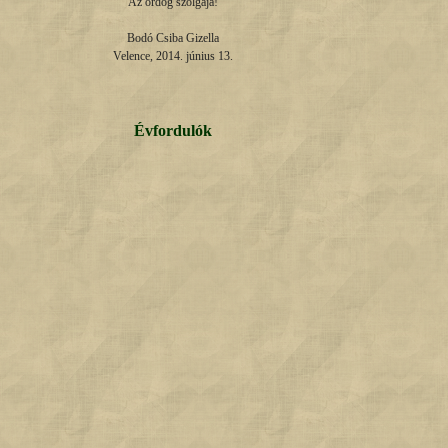
Az ördög szolgája!

Bodó Csiba Gizella

Velence, 2014. június 13.
Évfordulók