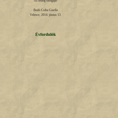
Az ördög szolgája!

Bodó Csiba Gizella

Velence, 2014. június 13.
Évfordulók