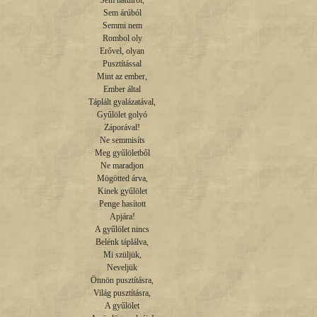
Sem hátulról,

Sem árúból

Semmi nem

Rombol oly

Erővel, olyan

Pusztítással

Mint az ember,

Ember által

Táplált gyalázatával,

Gyűlölet golyó

Záporával!

Ne semmisíts

Meg gyűlöletből

Ne maradjon

Mögötted árva,

Kinek gyűlölet

Penge hasított

Apjára!

A gyűlölet nincs

Belénk táplálva,

Mi szüljük,

Neveljük

Önnön pusztításra,

Világ pusztításra,

A gyűlölet
