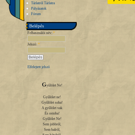
Tárlatról Tárlatra
Pályázatok
Fórum
Belépés
Felhasználói név:
*
Jelszó:
*
Elfelejtett jelszó
G
yűlölet Ne!

Gyűlölet ne!

Gyűlölet soha!

A gyűlölet vak

És ostoba!

Gyűlölet Ne!

Sem jobbról,

Sem balról,
