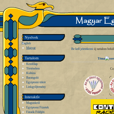
Nyelvek
English
Magyar
Be kell jelentkezni
új tartalom bekü
Tartalom
Téma
Kezdőlap
Történelem
Co
Kultúra
Barangoló
Egyiptomi tükör
Linkgyűjtemény
Interaktív
Magunkról
Egyiptomi Füzetek
Fáraók Földjén