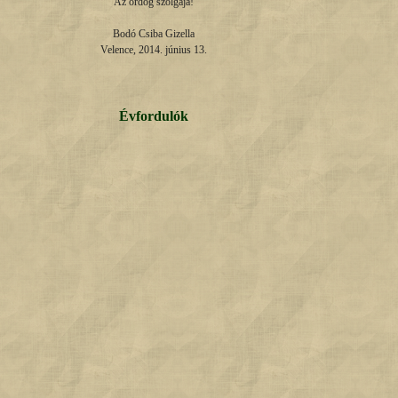
Az ördög szolgája!

Bodó Csiba Gizella

Velence, 2014. június 13.
Évfordulók