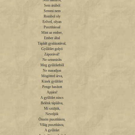
Sem hátulról,

Sem árúból

Semmi nem

Rombol oly

Erővel, olyan

Pusztítással

Mint az ember,

Ember által

Táplált gyalázatával,

Gyűlölet golyó

Záporával!

Ne semmisíts

Meg gyűlöletből

Ne maradjon

Mögötted árva,

Kinek gyűlölet

Penge hasított

Apjára!

A gyűlölet nincs

Belénk táplálva,

Mi szüljük,

Neveljük

Önnön pusztításra,

Világ pusztításra,

A gyűlölet
