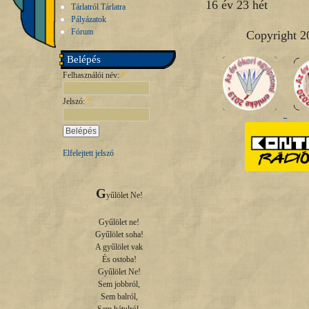
16 év 23 hét
Tárlatról Tárlatra
Pályázatok
Fórum
Copyright 2
Belépés
Felhasználói név:
*
Jelszó:
*
Elfelejtett jelszó
G
yűlölet Ne!

Gyűlölet ne!

Gyűlölet soha!

A gyűlölet vak

És ostoba!

Gyűlölet Ne!

Sem jobbról,

Sem balról,
