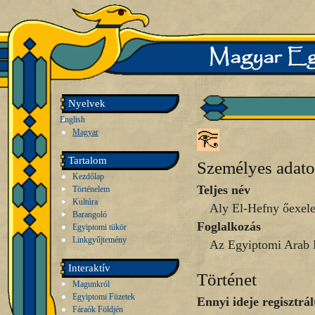
Nyelvek
English
Magyar
Tartalom
Személyes adat
Kezdőlap
Teljes név
Történelem
Kultúra
Aly El-Hefny őexele
Barangoló
Foglalkozás
Egyiptomi tükör
Linkgyűjtemény
Az Egyiptomi Arab 
Interaktív
Történet
Magunkról
Egyiptomi Füzetek
Ennyi ideje regisztrál
Fáraók Földjén