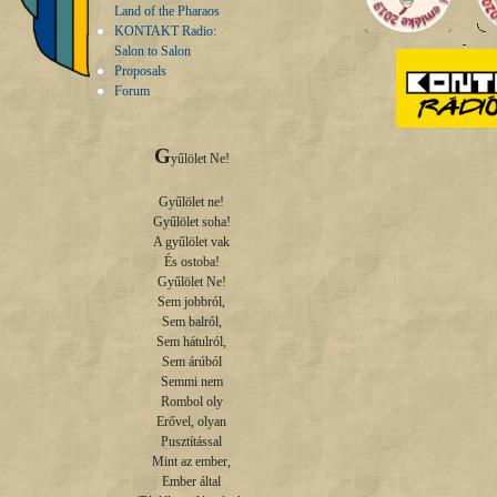
Land of the Pharaos
KONTAKT Radio:
Salon to Salon
Proposals
Forum
G
yűlölet Ne!

Gyűlölet ne!

Gyűlölet soha!

A gyűlölet vak

És ostoba!

Gyűlölet Ne!

Sem jobbról,

Sem balról,

Sem hátulról,

Sem árúból

Semmi nem

Rombol oly

Erővel, olyan

Pusztítással

Mint az ember,

Ember által
