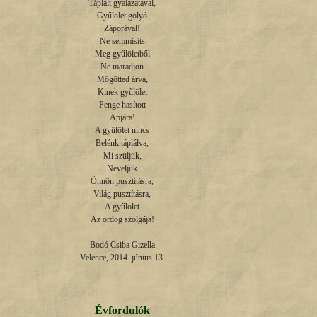
Táplált gyalázatával,

Gyűlölet golyó

Záporával!

Ne semmisíts

Meg gyűlöletből

Ne maradjon

Mögötted árva,

Kinek gyűlölet

Penge hasított

Apjára!

A gyűlölet nincs

Belénk táplálva,

Mi szüljük,

Neveljük

Önnön pusztításra,

Világ pusztításra,

A gyűlölet

Az ördög szolgája!

Bodó Csiba Gizella

Velence, 2014. június 13.
Évfordulók