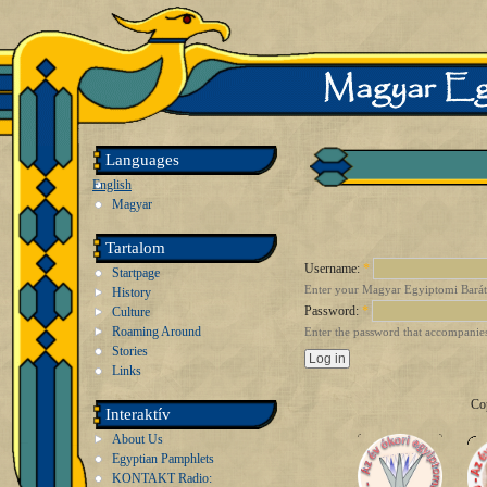
Languages
English
Magyar
Tartalom
Username:
*
Startpage
Enter your Magyar Egyiptomi Barát
History
Password:
*
Culture
Roaming Around
Enter the password that accompanie
Stories
Links
Co
Interaktív
About Us
Egyptian Pamphlets
KONTAKT Radio: