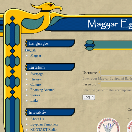
Languages
English
Magyar
Tartalom
Username:
*
Startpage
Enter your Magyar Egyiptomi Barát
History
Password:
*
Culture
Roaming Around
Enter the password that accompanie
Stories
Links
Co
Interaktív
About Us
Egyptian Pamphlets
KONTAKT Radio: