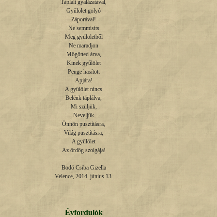
Táplált gyalázatával,

Gyűlölet golyó

Záporával!

Ne semmisíts

Meg gyűlöletből

Ne maradjon

Mögötted árva,

Kinek gyűlölet

Penge hasított

Apjára!

A gyűlölet nincs

Belénk táplálva,

Mi szüljük,

Neveljük

Önnön pusztításra,

Világ pusztításra,

A gyűlölet

Az ördög szolgája!

Bodó Csiba Gizella

Velence, 2014. június 13.
Évfordulók