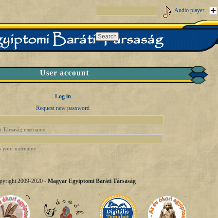
Audio player
User account
Log in
Request new password
i Társaság username.
s your username.
pyright 2009-2020 -
Magyar Egyiptomi Baráti Társaság