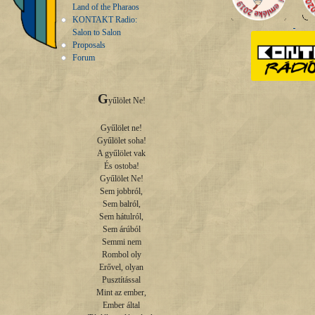
Land of the Pharaos
KONTAKT Radio:
Salon to Salon
Proposals
Forum
G
yűlölet Ne!

Gyűlölet ne!

Gyűlölet soha!

A gyűlölet vak

És ostoba!

Gyűlölet Ne!

Sem jobbról,

Sem balról,

Sem hátulról,

Sem árúból

Semmi nem

Rombol oly

Erővel, olyan

Pusztítással

Mint az ember,

Ember által
