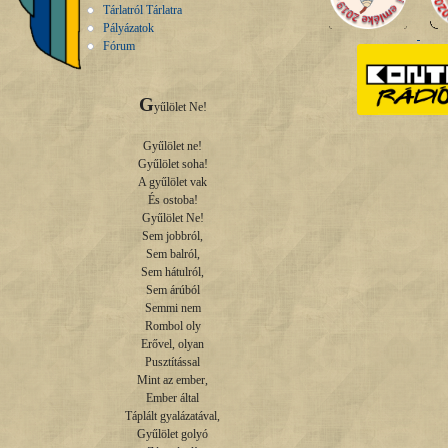
Tárlatról Tárlatra
Pályázatok
Fórum
G
yűlölet Ne!

Gyűlölet ne!

Gyűlölet soha!

A gyűlölet vak

És ostoba!

Gyűlölet Ne!

Sem jobbról,

Sem balról,

Sem hátulról,

Sem árúból

Semmi nem

Rombol oly

Erővel, olyan

Pusztítással

Mint az ember,

Ember által

Táplált gyalázatával,

Gyűlölet golyó
