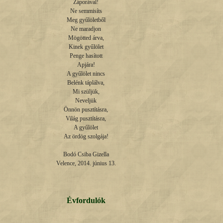
Záporával!

Ne semmisíts

Meg gyűlöletből

Ne maradjon

Mögötted árva,

Kinek gyűlölet

Penge hasított

Apjára!

A gyűlölet nincs

Belénk táplálva,

Mi szüljük,

Neveljük

Önnön pusztításra,

Világ pusztításra,

A gyűlölet

Az ördög szolgája!

Bodó Csiba Gizella

Velence, 2014. június 13.
Évfordulók