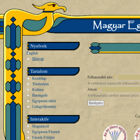
Nyelvek
English
Magyar
Tartalom
Felhasználói név:
*
Kezdőlap
A webhelyen regisztrált felhasználói
Történelem
Jelszó:
*
Kultúra
Barangoló
A felhasználói névhez tartozó jelszó.
Egyiptomi tükör
Linkgyűjtemény
Co
Interaktív
Magunkról
Egyiptomi Füzetek
Fáraók Földjén