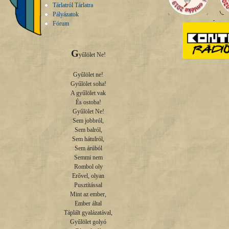
Tárlatról Tárlatra
Pályázatok
Fórum
G
yűlölet Ne!

Gyűlölet ne!

Gyűlölet soha!

A gyűlölet vak

És ostoba!

Gyűlölet Ne!

Sem jobbról,

Sem balról,

Sem hátulról,

Sem árúból

Semmi nem

Rombol oly

Erővel, olyan

Pusztítással

Mint az ember,

Ember által

Táplált gyalázatával,

Gyűlölet golyó
