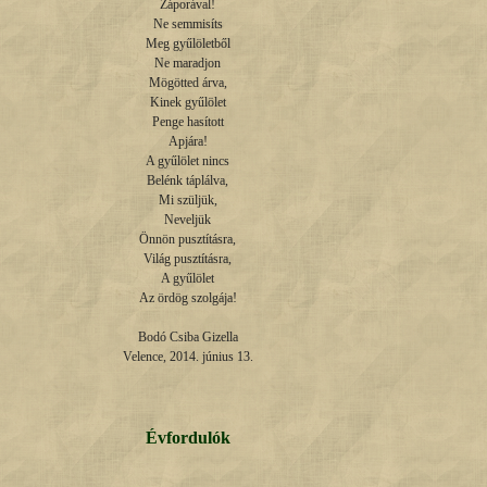
Záporával!

Ne semmisíts

Meg gyűlöletből

Ne maradjon

Mögötted árva,

Kinek gyűlölet

Penge hasított

Apjára!

A gyűlölet nincs

Belénk táplálva,

Mi szüljük,

Neveljük

Önnön pusztításra,

Világ pusztításra,

A gyűlölet

Az ördög szolgája!

Bodó Csiba Gizella

Velence, 2014. június 13.
Évfordulók