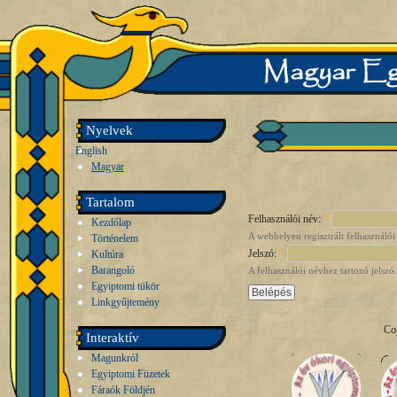
Nyelvek
English
Magyar
Tartalom
Felhasználói név:
*
Kezdőlap
A webhelyen regisztrált felhasználói
Történelem
Jelszó:
*
Kultúra
Barangoló
A felhasználói névhez tartozó jelszó.
Egyiptomi tükör
Linkgyűjtemény
Co
Interaktív
Magunkról
Egyiptomi Füzetek
Fáraók Földjén