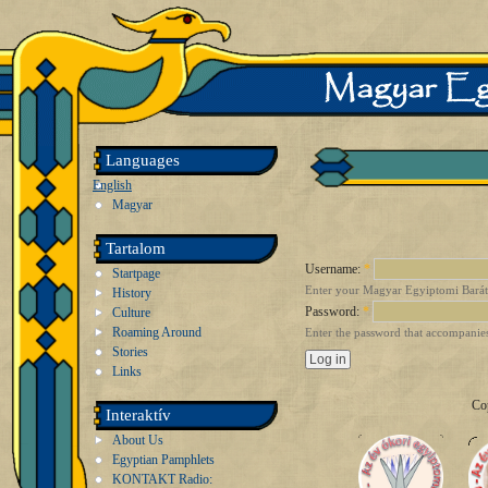
Languages
English
Magyar
Tartalom
Username:
*
Startpage
Enter your Magyar Egyiptomi Barát
History
Password:
*
Culture
Roaming Around
Enter the password that accompanie
Stories
Links
Co
Interaktív
About Us
Egyptian Pamphlets
KONTAKT Radio: