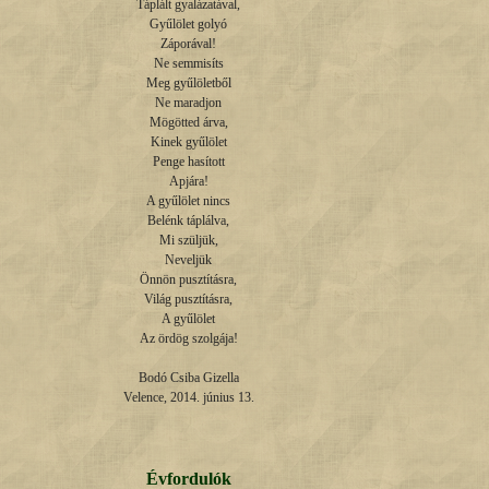
Táplált gyalázatával,

Gyűlölet golyó

Záporával!

Ne semmisíts

Meg gyűlöletből

Ne maradjon

Mögötted árva,

Kinek gyűlölet

Penge hasított

Apjára!

A gyűlölet nincs

Belénk táplálva,

Mi szüljük,

Neveljük

Önnön pusztításra,

Világ pusztításra,

A gyűlölet

Az ördög szolgája!

Bodó Csiba Gizella

Velence, 2014. június 13.
Évfordulók