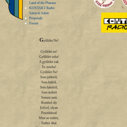
Land of the Pharaos
KONTAKT Radio:
Salon to Salon
Proposals
Forum
G
yűlölet Ne!

Gyűlölet ne!

Gyűlölet soha!

A gyűlölet vak

És ostoba!

Gyűlölet Ne!

Sem jobbról,

Sem balról,

Sem hátulról,

Sem árúból

Semmi nem

Rombol oly

Erővel, olyan

Pusztítással

Mint az ember,

Ember által
