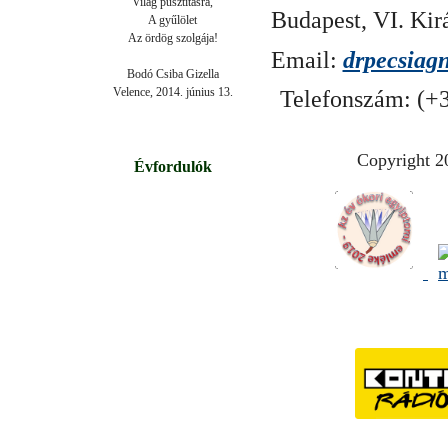
Világ pusztításra,

Budapest, VI. Kirá
A gyűlölet

Az ördög szolgája!

Email:
drpecsiag
Bodó Csiba Gizella

Velence, 2014. június 13.
Telefonszám: (+3
Copyright 2
Évfordulók