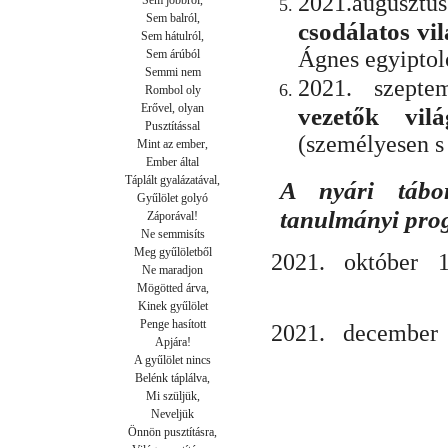
2021.augusztu
Sem jobbról,

Sem balról,

csodálatos v
Sem hátulról,

Ágnes egyiptol
Sem árúból

Semmi nem

2021. szept
Rombol oly

Erővel, olyan

vezetők vil
Pusztítással

(személyesen s 
Mint az ember,

Ember által

Táplált gyalázatával,

A nyári táboro
Gyűlölet golyó

tanulmányi pro
Záporával!

Ne semmisíts

Meg gyűlöletből

2021.
október 
Ne maradjon

Mögötted árva,

Kinek gyűlölet

Penge hasított

2021. december
Apjára!

A gyűlölet nincs

Belénk táplálva,

Mi szüljük,

Neveljük

Önnön pusztításra,
