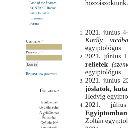
hozzászoktunk.
Land of the Pharaos
KONTAKT Radio:
Salon to Salon
Proposals
Forum
2021. június 4
User login
Király utcáb
Username:
*
egyiptológus
Password:
*
2021. június 
reliefek
(szemé
egyiptológus
Request new password
2021. június 2
jóslatok, kut
G
yűlölet Ne!

Hedvig egyipto
Gyűlölet ne!

2021. júli
Gyűlölet soha!

Egyiptomban
A gyűlölet vak

És ostoba!

Zoltán egyipto
Gyűlölet Ne!
