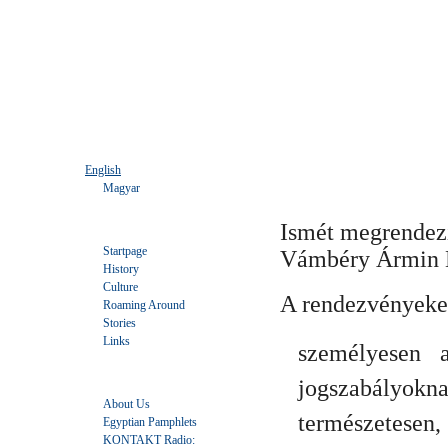
Languages
Vámbéry Ármin K
English
Magyar
Ismét megrendezi
Tartalom
Startpage
Vámbéry Ármin K
History
Culture
A rendezvényeket
Roaming Around
Stories
Links
személyesen 
Interaktív
jogszabályoknak
About Us
természetese
Egyptian Pamphlets
KONTAKT Radio: